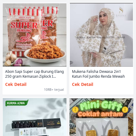
Abon Sapi Super cap Burung Elang
Mukena Falisha Dewasa 2in1
250 gram Kemasan Ziplock I
Katun Foil Jumbo Renda Mewah
Boyolali | Abon Sapi Halal 100%
Cek Detail
Cek Detail
Daging
10RB+ terjual