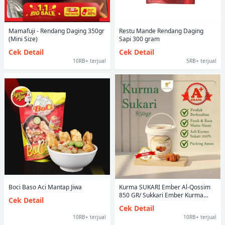
Mamafuji - Rendang Daging 350gr
Restu Mande Rendang Daging
(Mini Size)
Sapi 300 gram
Cek Detail
Cek Detail
10RB+ terjual
5RB+ terjual
Boci Baso Aci Mantap Jiwa
Kurma SUKARI Ember Al-Qossim
850 GR/ Sukkari Ember Kurma
Cek Detail
Raja Premium Kualitas 100%
Cek Detail
SUPER PREMIUM
10RB+ terjual
10RB+ terjual