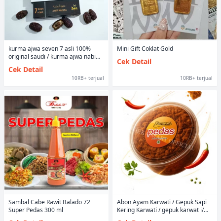
kurma ajwa seven 7 asli 100%
Mini Gift Coklat Gold
original saudi / kurma ajwa nabi
Cek Detail
madinah premium duha dates
Cek Detail
oleh oleh haji
10RB+ terjual
10RB+ terjual
Sambal Cabe Rawit Balado 72
Abon Ayam Karwati / Gepuk Sapi
Super Pedas 300 ml
Kering Karwati / gepuk karwat i/
abon ayam karwati/abon karwati