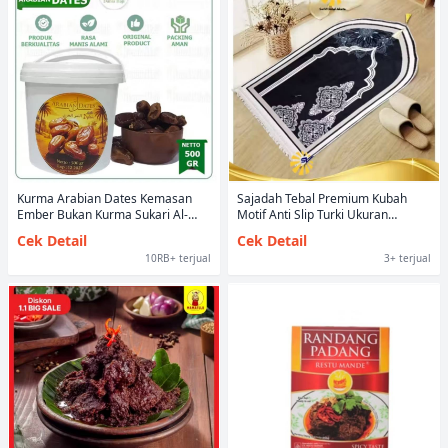
Kurma Arabian Dates Kemasan
Sajadah Tebal Premium Kubah
Ember Bukan Kurma Sukari Al-
Motif Anti Slip Turki Ukuran
Qossim Al Qosim Al Qassim
Standar Besar Nyaman & Lembut
Cek Detail
Cek Detail
10RB+ terjual
3+ terjual