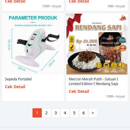
Cek Detail
Cek Detail
10RB+ terjual
3RB+ terjual
Sepeda Portabel
Mercon Merah Putih - Satuan I
Limited Edition !! Rendang Sapi
Cek Detail
Cek Detail
10RB+ terjual
1
2
3
4
5
6
>