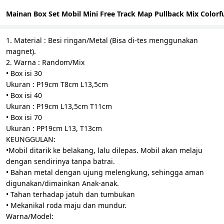
Mainan Box Set Mobil Mini Free Track Map Pullback Mix Colorfu
1. Material : Besi ringan/Metal (Bisa di-tes menggunakan
magnet).
2. Warna : Random/Mix
• Box isi 30
Ukuran : P19cm T8cm L13,5cm
• Box isi 40
Ukuran : P19cm L13,5cm T11cm
• Box isi 70
Ukuran : PP19cm L13, T13cm
KEUNGGULAN:
•Mobil ditarik ke belakang, lalu dilepas. Mobil akan melaju
dengan sendirinya tanpa batrai.
• Bahan metal dengan ujung melengkung, sehingga aman
digunakan/dimainkan Anak-anak.
• Tahan terhadap jatuh dan tumbukan
• Mekanikal roda maju dan mundur.
Warna/Model: