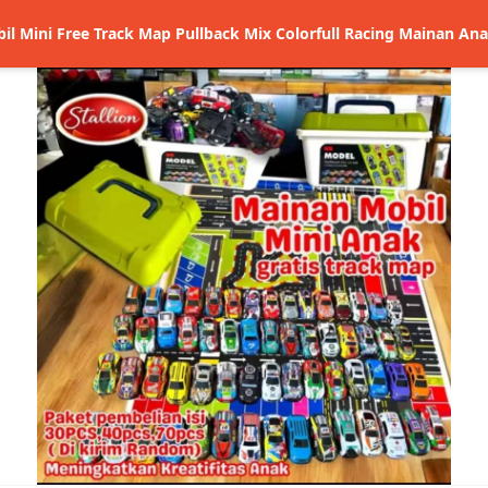
l Mini Free Track Map Pullback Mix Colorfull Racing Mainan Ana