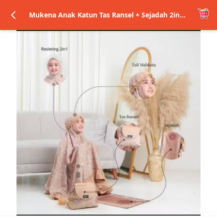
Mukena Anak Katun Tas Ransel + Sejadah 2in1 Resleting Premium Adilla Series