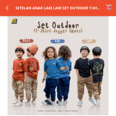
SETELAN ANAK LAKI LAKI SET OUTDOOR T-SHIRT JOGGER PANTS ANAK LAKI LAKI HOOFLA USIA 3-12 TAHUN