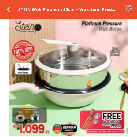
STEIN Wok Platinum 32cm – Wok Semi Presto Anti Baret German Coating