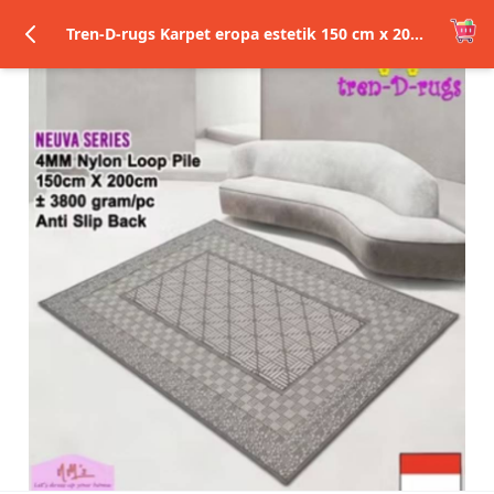
Tren-D-rugs Karpet eropa estetik 150 cm x 200 cm anti slip permadani motif abstrak alas lantai ruang tamu..